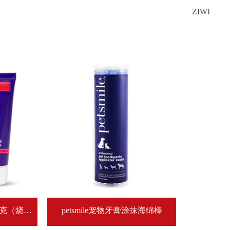
ZIWI
70克（烧烤
petsmile宠物牙膏涂抹海绵棒