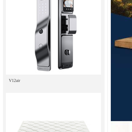
V12air