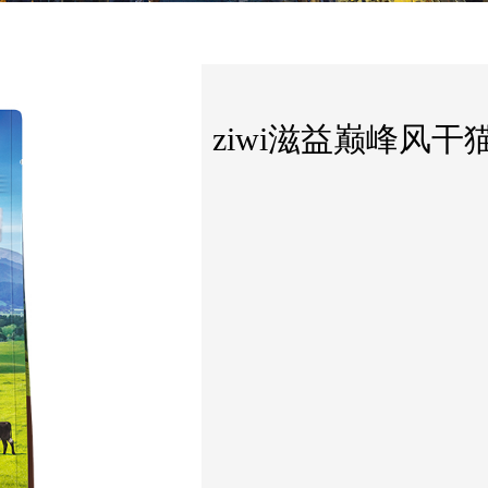
ziwi滋益巅峰风干