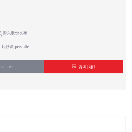
狮头股份发布
仔癀 petsmile
com.cn
ꁳ
咨询我们