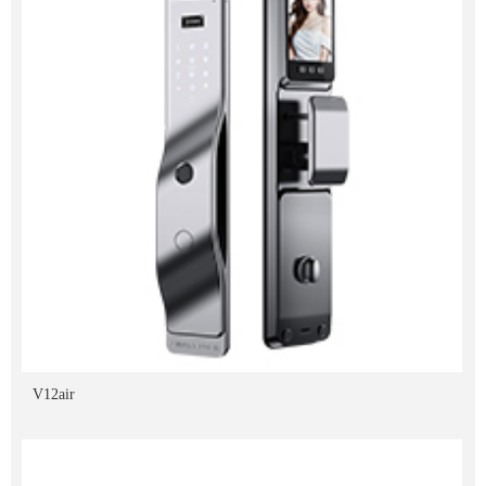
V12air