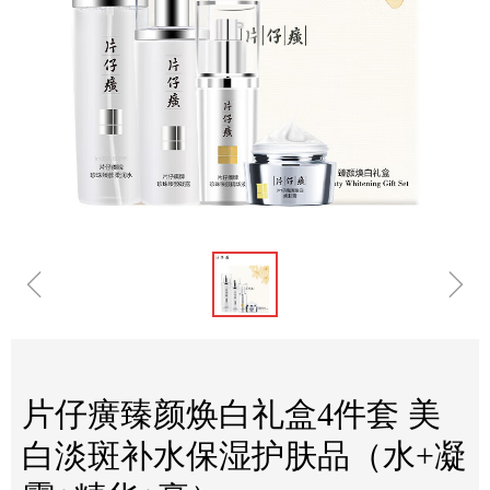
ꁆ
ꁇ
片仔癀臻颜焕白礼盒4件套 美
白淡斑补水保湿护肤品（水+凝